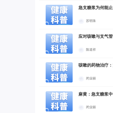
急支糖浆为何能止
苏明珠
应对咳嗽与支气管
陈道祥
咳嗽的药物治疗：
闭业丽
麻黄：急支糖浆中
闭业丽