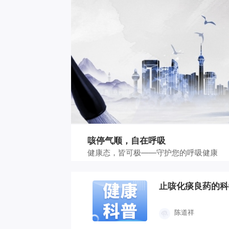
咳停气顺，自在呼吸
健康态，皆可极——守护您的呼吸健康
止咳化痰良药的科
陈道祥